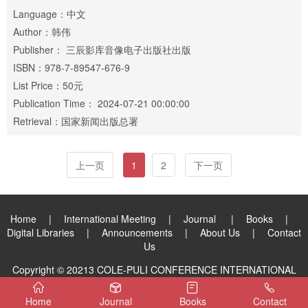
Language：中文
Author：韩伟
Publisher： 三辰影库音像电子出版社出版
ISBN：978-7-89547-676-9
List Price：50元
Publication Time： 2024-07-21 00:00:00
Retrieval：国家新闻出版总署
上一页
1
2
下一页
Home
|
International Meeting
|
Journal
|
Books
|
Digital Libraries
|
Announcements
|
About Us
|
Contact
Us
Copyright © 20213 COLE-PULI CONFERENCE INTERNATIONAL
PUBLISHING GROUP LIMITED. All Rights Reserved.
Home
Journal
Books
Contact