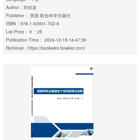
Author：刘佳龙
Publisher： 美国 联合科学出版社
ISBN：978-1-63931-702-8
List Price：￥：25
Publication Time： 2024-12-18 14:47:39
Retrieval：https://bookwire.bowker.com/